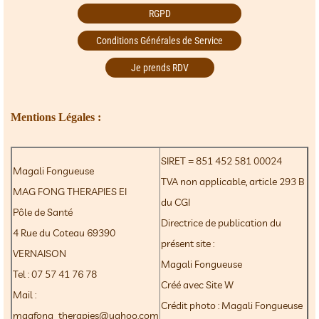
RGPD
Conditions Générales de Service
Je prends RDV
Mentions Légales :
SIRET = 851 452 581 00024
Magali Fongueuse
TVA non applicable, article 293 B
MAG FONG THERAPIES EI
du CGI
Pôle de Santé
Directrice de publication du
4 Rue du Coteau 69390
présent site :
VERNAISON
Magali Fongueuse
Tel : 07 57 41 76 78
Créé avec Site W
Mail :
Crédit photo : Magali Fongueuse
magfong_therapies@yahoo.com