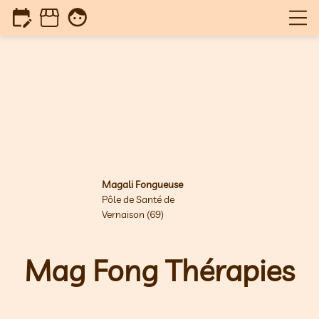
edit_calendar
face
Magali Fongueuse
Pôle de Santé de
Vernaison (69)
Ma
g Fong Thér
apies