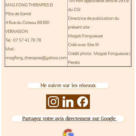
TVA non applicable, article 293 B
MAG FONG THERAPIES EI
du CGI
Pôle de Santé
Directrice de publication du
4 Rue du Coteau 69390
présent site :
VERNAISON
Magali Fongueuse
Tel : 07 57 41 76 78
Créé avec Site W
Mail :
Crédit photo : Magali Fongueuse |
magfong_therapies@yahoo.com
Pexels
Me suivre sur les réseaux

Partagez votre avis directement sur Google