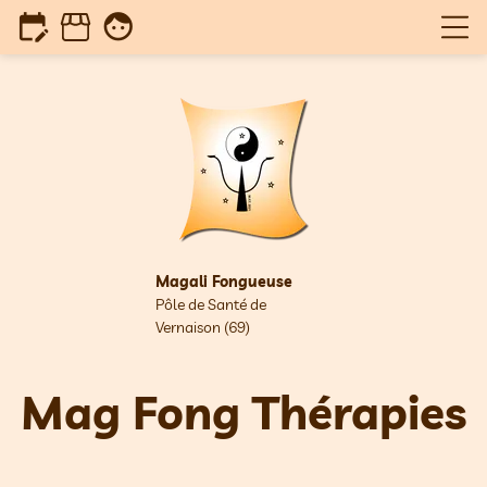
edit_calendar
face
Magali Fongueuse
Pôle de Santé de
Vernaison (69)
Ma
g Fong Thér
apies