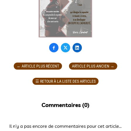



←
ARTICLE PLUS RÉCENT
ARTICLE PLUS ANCIEN
→
☰
RETOUR À LA LISTE DES ARTICLES
Commentaires (
0
)
Il n’y a pas encore de commentaires pour cet article...