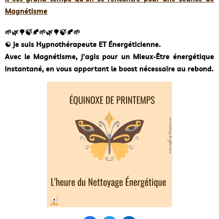
Magnétisme
🌱🌿🌳🍃🍂🌱🌿🌳🍃🍂🌱
☯️ je suis Hypnothérapeute ET Énergéticienne.
Avec le Magnétisme, j'agis pour un Mieux-Être énergétique
instantané, en vous apportant le boost nécessaire au rebond.