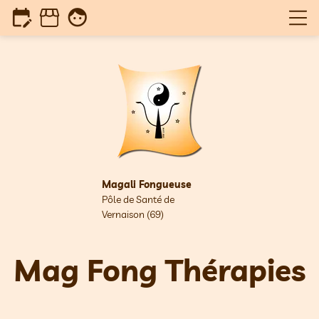
edit_calendar
face
Magali Fongueuse
Pôle de Santé de
Vernaison (69)
Ma
g Fong Thér
apies